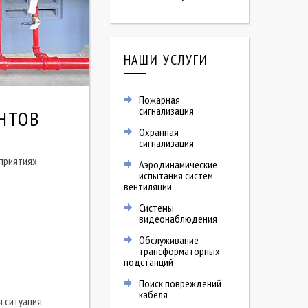
НАШИ УСЛУГИ
Пожарная
сигнализация
НТОВ
Охранная
сигнализация
дприятиях
Аэродинамические
испытания систем
вентиляции
Системы
видеонаблюдения
Обслуживание
трансформаторных
подстанций
Поиск повреждений
кабеля
я ситуация