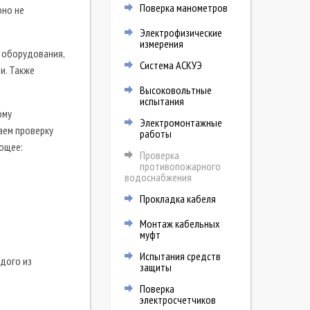
Поверка манометров
оно не
Электрофизические
измерения
 оборудования,
Система АСКУЭ
и. Также
Высоковольтные
испытания
ому
Электромонтажные
аем проверку
работы
ющее:
Проверка
противопожарного
водоснабжения
Прокладка кабеля
Монтаж кабельных
муфт
Испытания средств
дого из
защиты
Поверка
электросчетчиков