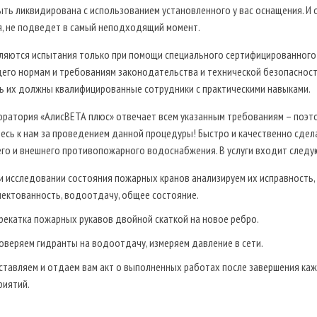
ть ликвидирована с использованием установленного у вас оснащения. И 
я, не подведет в самый неподходящий момент.
ляются испытания только при помощи специального сертифицированного
его нормам и требованиям законодательства и технической безопасност
ь их должны квалифицированные сотрудники с практическими навыками.
Обратный звонок
оратория «АлисВЕТА плюс» отвечает всем указанным требованиям – поэт
сь к нам за проведением данной процедуры! Быстро и качественно сдел
его и внешнего противопожарного водоснабжения. В услуги входит следу
и исследовании состояния пожарных кранов анализируем их исправность,
лектованность, водоотдачу, общее состояние.
рекатка пожарных рукавов двойной скаткой на новое ребро.
оверяем гидранты на водоотдачу, измеряем давление в сети.
ставляем и отдаем вам акт о выполненных работах после завершения каж
риятий.
ЗАКАЗАТЬ ЗВОНОК