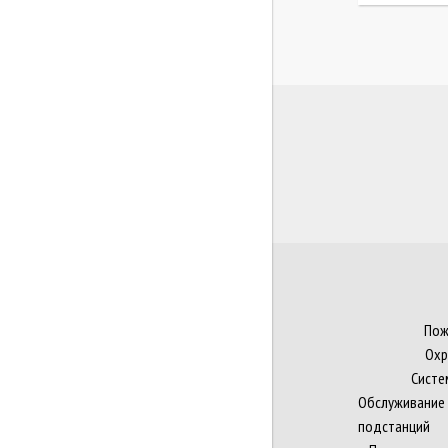
Пож
Охр
Сист
Обслуживание
подстанций