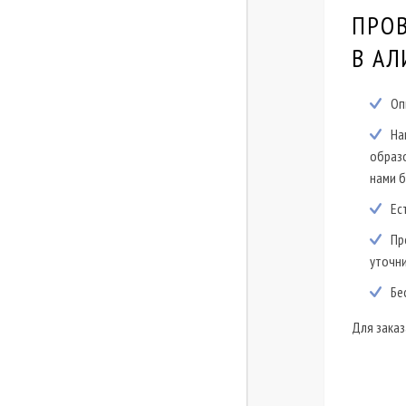
ПРО
В АЛ
Оп
На
образо
нами 
Ес
Пр
уточни
Бе
Для заказ