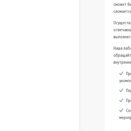
сможет бы
сломаетс
Осуществ
отвечающ
выполнят
Наша лаб
обращайте
внутренн
Пр
укомп
Пе
Пр
Со
мероп